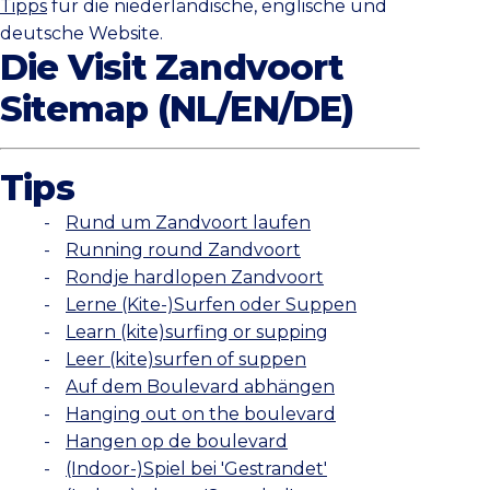
Tipps
für die niederländische, englische und
deutsche Website.
Die Visit Zandvoort
Sitemap (NL/EN/DE)
Tips
Rund um Zandvoort laufen
Running round Zandvoort
Rondje hardlopen Zandvoort
Lerne (Kite-)Surfen oder Suppen
Learn (kite)surfing or supping
Leer (kite)surfen of suppen
Auf dem Boulevard abhängen
Hanging out on the boulevard
Hangen op de boulevard
(Indoor-)Spiel bei 'Gestrandet'