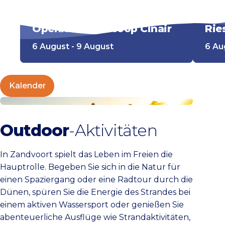
Openluchtbioscoop Cinair
Rie
6 August - 9 August
6 Au
Kalender
Die besten Outdoor-Aktivitäten
Outdoor
-Aktivitäten
In Zandvoort spielt das Leben im Freien die
Hauptrolle. Begeben Sie sich in die Natur für
einen Spaziergang oder eine Radtour durch die
Dünen, spüren Sie die Energie des Strandes bei
einem aktiven Wassersport oder genießen Sie
abenteuerliche Ausflüge wie Strandaktivitäten,