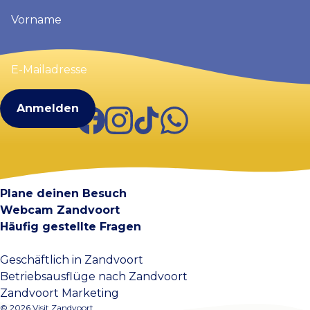
Vorname
(erforderlich)
E-
Mailadresse
(erforderlich)
Facebook
Instagram
TikTok
WhatsApp
Visit Zandvoort
Kontakt
Plane deinen Besuch
Webcam Zandvoort
Häufig gestellte Fragen
Geschäftlich in Zandvoort
Betriebsausflüge nach Zandvoort
Zandvoort Marketing
© 2026 Visit Zandvoort