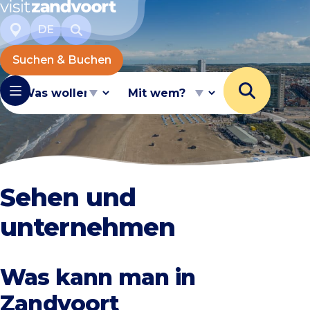
DE
Suchen & Buchen
Was wollen Sie tun?
Mit wem?
Sehen und
unternehmen
Was kann man in
Zandvoort