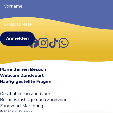
Vorname
(erforderlich)
E-
Mailadresse
(erforderlich)
Facebook
Instagram
TikTok
WhatsApp
Visit Zandvoort
Kontakt
Plane deinen Besuch
Webcam Zandvoort
Häufig gestellte Fragen
Geschäftlich in Zandvoort
Betriebsausflüge nach Zandvoort
Zandvoort Marketing
© 2026 Visit Zandvoort