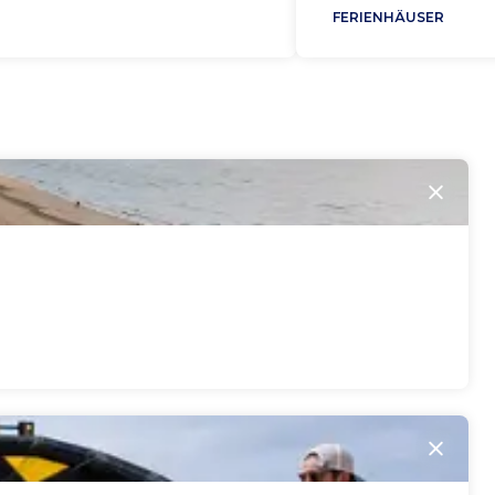
FERIENHÄUSER
Schli
Schli