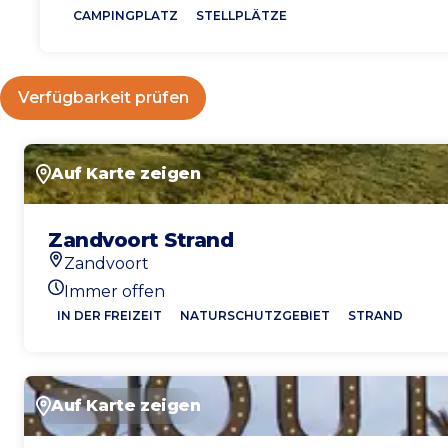
CAMPINGPLATZ
STELLPLÄTZE
Verfügbarkeit prüfen
Auf Karte zeigen
Zandvoort Strand
Zandvoort
Standort
Immer offen
Heutigen Öffnungszeiten
IN DER FREIZEIT
NATURSCHUTZGEBIET
STRAND
Auf Karte zeigen