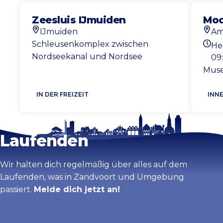
Zeesluis IJmuiden
Mo
IJmuiden
Am
Standort
Stan
Schleusenkomplex zwischen
He
Heut
Nordseekanal und Nordsee
09
Muse
IN DER FREIZEIT
INN
Bleib auf dem
Laufenden
Wir halten dich regelmäßig über alles auf dem
Laufenden, was in Zandvoort und Umgebung
passiert.
Melde dich jetzt an!