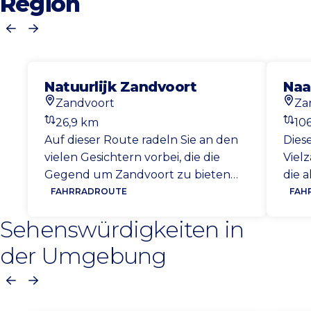
Region
Vorherige
Nächste
Natuurlijk Zandvoort
Naa
Zandvoort
Za
Startort
Start
26,9 km
10
Entfernung
Entf
Auf dieser Route radeln Sie an den
Dies
vielen Gesichtern vorbei, die die
Viel
Gegend um Zandvoort zu bieten
die 
hat. Von Zandvoort aus radeln Sie
Amst
FAHRRADROUTE
FAH
entlang der Amsterdamer
Stad
Sehenswürdigkeiten in
Wasserversorgungsdünen über
Amst
Bentveld und Heemstede nach
Pold
der Umgebung
Haarlem. Für die Rückfahrt nehmen
Rout
Sie den Visserspad und den
wund
Vorherige
Nächste
Duinpieperpad.
Nied