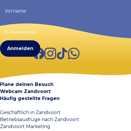
Vorname
(erforderlich)
E-
Mailadresse
(erforderlich)
Facebook
Instagram
TikTok
WhatsApp
Visit Zandvoort
Kontakt
Plane deinen Besuch
Webcam Zandvoort
Häufig gestellte Fragen
Geschäftlich in Zandvoort
Betriebsausflüge nach Zandvoort
Zandvoort Marketing