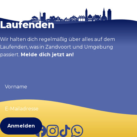
Bleib auf dem
Karte vergrößern
Laufenden
Wir halten dich regelmäßig über alles auf dem
Laufenden, was in Zandvoort und Umgebung
passiert.
Melde dich jetzt an!
Vorname
(erforderlich)
E-
Mailadresse
(erforderlich)
Facebook
Instagram
TikTok
WhatsApp