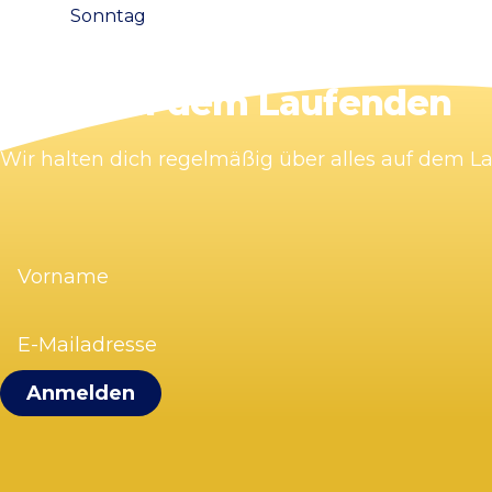
Sonntag
Bleib auf dem Laufenden
Wir halten dich regelmäßig über alles auf dem 
Vorname
(erforderlich)
E-
Mailadresse
(erforderlich)
Visit Zandvoort
Kontakt
Plane deinen Besuch
Webcam Zandvoort