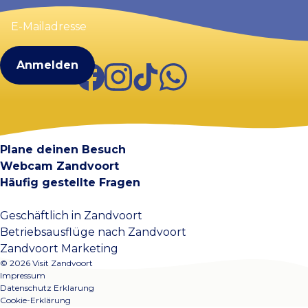
E-
Mailadresse
(erforderlich)
Facebook
Instagram
TikTok
WhatsApp
Visit Zandvoort
Kontakt
Plane deinen Besuch
Webcam Zandvoort
Häufig gestellte Fragen
Geschäftlich in Zandvoort
Betriebsausflüge nach Zandvoort
Zandvoort Marketing
© 2026 Visit Zandvoort
Impressum
Datenschutz Erklarung
Cookie-Erklärung