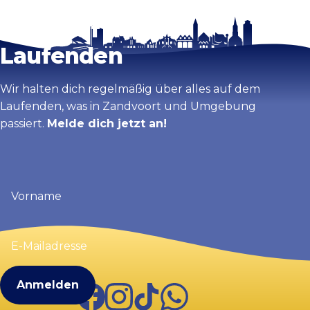
Bleib auf dem
Karte vergrößern
Laufenden
Wir halten dich regelmäßig über alles auf dem
Laufenden, was in Zandvoort und Umgebung
passiert.
Melde dich jetzt an!
Vorname
(erforderlich)
E-
Mailadresse
(erforderlich)
Facebook
Instagram
TikTok
WhatsApp