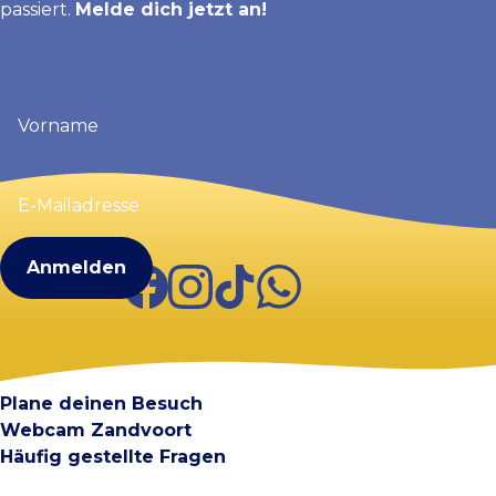
passiert.
Melde dich jetzt an!
Vorname
(erforderlich)
E-
Mailadresse
(erforderlich)
Facebook
Instagram
TikTok
WhatsApp
Visit Zandvoort
Kontakt
Plane deinen Besuch
Webcam Zandvoort
Häufig gestellte Fragen