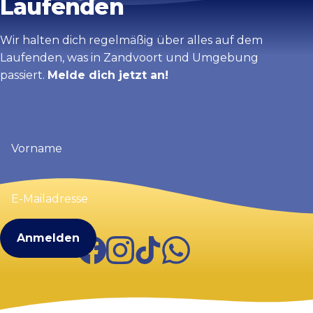
Laufenden
Wir halten dich regelmäßig über alles auf dem
Laufenden, was in Zandvoort und Umgebung
passiert.
Melde dich jetzt an!
Vorname
(erforderlich)
E-
Mailadresse
(erforderlich)
Facebook
Instagram
TikTok
WhatsApp
Visit Zandvoort
Kontakt