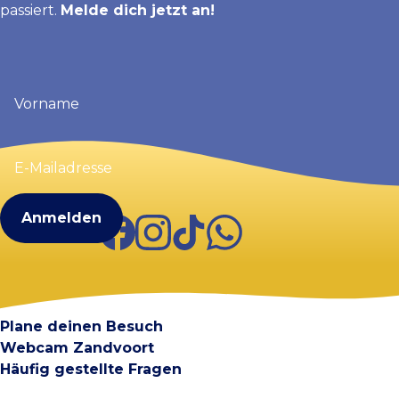
passiert.
Melde dich jetzt an!
Vorname
(erforderlich)
E-
Mailadresse
(erforderlich)
Facebook
Instagram
TikTok
WhatsApp
Visit Zandvoort
Kontakt
Plane deinen Besuch
Webcam Zandvoort
Häufig gestellte Fragen