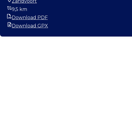
Zandvoort
Startort
9,5 km
Entfernung
Download PDF
PDF
Download GPX
GPX