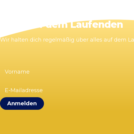
Bleib auf dem Laufenden
Wir halten dich regelmäßig über alles auf dem 
Vorname
(erforderlich)
E-
Mailadresse
(erforderlich)
Visit Zandvoort
Kontakt
Plane deinen Besuch
Webcam Zandvoort