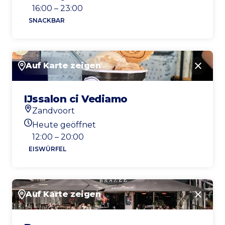
Heutigen Öffnungszeiten
16:00 – 23:00
SNACKBAR
Auf Karte zeigen
Schlie
IJssalon ci Vediamo
Zandvoort
Standort
Heute geöffnet
Heutigen Öffnungszeiten
12:00 – 20:00
EISWÜRFEL
Auf Karte zeigen
Schlie