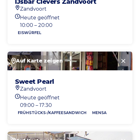
IJsbar Clevers Zandvoort
Zandvoort
Standort
Heute geöffnet
Heutigen Öffnungszeiten
10:00 – 20:00
EISWÜRFEL
Auf Karte zeigen
Schlie
Sweet Pearl
Zandvoort
Standort
Heute geöffnet
Heutigen Öffnungszeiten
09:00 – 17:30
FRÜHSTÜCKS-/KAFFEESANDWICH
MENSA