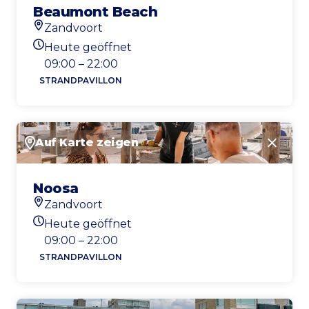
Beaumont Beach
Zandvoort
Standort
Heute geöffnet
Heutigen Öffnungszeiten
09:00 – 22:00
STRANDPAVILLON
Auf Karte zeigen
Schlie
Noosa
Zandvoort
Standort
Heute geöffnet
Heutigen Öffnungszeiten
09:00 – 22:00
STRANDPAVILLON