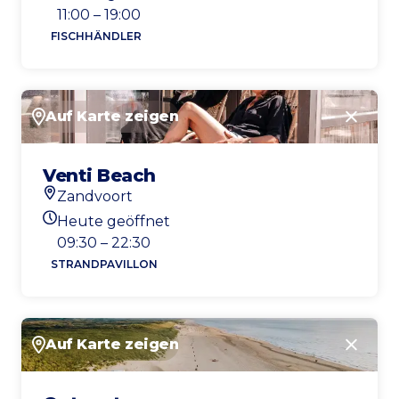
Heutigen Öffnungszeiten
11:00 – 19:00
FISCHHÄNDLER
Auf Karte zeigen
Schlie
Venti Beach
Zandvoort
Standort
Heute geöffnet
Heutigen Öffnungszeiten
09:30 – 22:30
STRANDPAVILLON
Auf Karte zeigen
Schlie