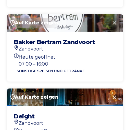
Auf Karte zeigen
Schlie
Bakker Bertram Zandvoort
Zandvoort
Standort
Heute geöffnet
Heutigen Öffnungszeiten
07:00 – 16:00
SONSTIGE SPEISEN UND GETRÄNKE
Auf Karte zeigen
Schlie
Deight
Zandvoort
Standort