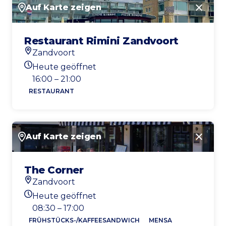
Auf Karte zeigen
Schlie
Restaurant Rimini Zandvoort
Zandvoort
Standort
Heute geöffnet
Heutigen Öffnungszeiten
16:00 – 21:00
RESTAURANT
Auf Karte zeigen
Schlie
The Corner
Zandvoort
Standort
Heute geöffnet
Heutigen Öffnungszeiten
08:30 – 17:00
FRÜHSTÜCKS-/KAFFEESANDWICH
MENSA