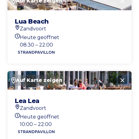
Auf Karte zeigen
Schlie
Lua Beach
Zandvoort
Standort
Heute geöffnet
Heutigen Öffnungszeiten
08:30 – 22:00
STRANDPAVILLON
Auf Karte zeigen
Schlie
Lea Lea
Zandvoort
Standort
Heute geöffnet
Heutigen Öffnungszeiten
10:00 – 22:00
STRANDPAVILLON