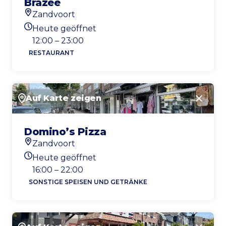
Brazee
Zandvoort
Standort
Heute geöffnet
Heutigen Öffnungszeiten
12:00 – 23:00
RESTAURANT
Auf Karte zeigen
Schlie
Domino’s Pizza
Zandvoort
Standort
Heute geöffnet
Heutigen Öffnungszeiten
16:00 – 22:00
SONSTIGE SPEISEN UND GETRÄNKE