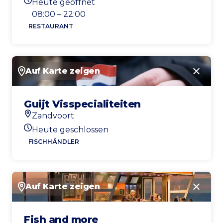
Heute geöffnet
Heutigen Öffnungszeiten
08:00 – 22:00
RESTAURANT
Auf Karte zeigen
Schlie
Guijt Visspecialiteiten
Zandvoort
Standort
Heute geschlossen
Heutigen Öffnungszeiten
FISCHHÄNDLER
Auf Karte zeigen
Schlie
Fish and more