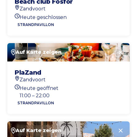
Beach club Fosfor
Zandvoort
Standort
Heute geschlossen
Heutigen Öffnungszeiten
STRANDPAVILLON
Auf Karte zeigen
Schlie
PlaZand
Zandvoort
Standort
Heute geöffnet
Heutigen Öffnungszeiten
11:00 – 22:00
STRANDPAVILLON
Auf Karte zeigen
Schlie