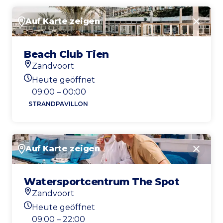
Auf Karte zeigen
Schlie
Beach Club Tien
Zandvoort
Standort
Heute geöffnet
Heutigen Öffnungszeiten
09:00 – 00:00
STRANDPAVILLON
Auf Karte zeigen
Schlie
Watersportcentrum The Spot
Zandvoort
Standort
Heute geöffnet
Heutigen Öffnungszeiten
09:00 – 22:00