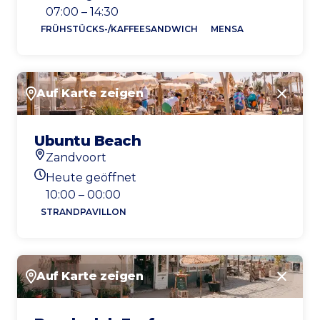
Heutigen Öffnungszeiten
07:00 – 14:30
FRÜHSTÜCKS-/KAFFEESANDWICH
MENSA
Auf Karte zeigen
Schlie
Ubuntu Beach
Zandvoort
Standort
Heute geöffnet
Heutigen Öffnungszeiten
10:00 – 00:00
STRANDPAVILLON
Auf Karte zeigen
Schlie