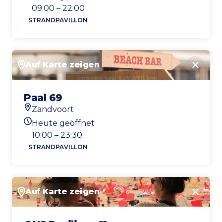
Heutigen Öffnungszeiten
09:00 – 22:00
STRANDPAVILLON
Auf Karte zeigen
Schlie
Paal 69
Zandvoort
Standort
Heute geöffnet
Heutigen Öffnungszeiten
10:00 – 23:30
STRANDPAVILLON
Auf Karte zeigen
Schlie