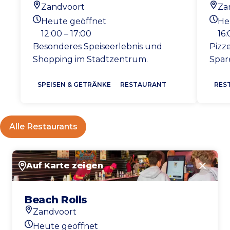
Zandvoort
Za
Standort
Stan
Heute geöffnet
He
Heutigen Öffnungszeiten
Heut
12:00 – 17:00
16:
Besonderes Speiseerlebnis und
Pizze
Shopping im Stadtzentrum.
Spar
SPEISEN & GETRÄNKE
RESTAURANT
RES
Alle Restaurants
Auf Karte zeigen
Schlie
Beach Rolls
Zandvoort
Standort
Heute geöffnet