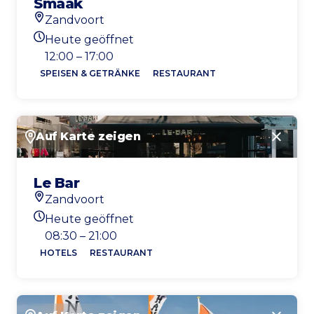
Smaak
Zandvoort
Standort
Heute geöffnet
Heutigen Öffnungszeiten
12:00 – 17:00
SPEISEN & GETRÄNKE
RESTAURANT
Auf Karte zeigen
Schlie
Le Bar
Zandvoort
Standort
Heute geöffnet
Heutigen Öffnungszeiten
08:30 – 21:00
HOTELS
RESTAURANT