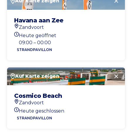
Auf Karte zeigen
Schlie
Havana aan Zee
Zandvoort
Standort
Heute geöffnet
Heutigen Öffnungszeiten
09:00 – 00:00
STRANDPAVILLON
Auf Karte zeigen
Schlie
Cosmico Beach
Zandvoort
Standort
Heute geschlossen
Heutigen Öffnungszeiten
STRANDPAVILLON