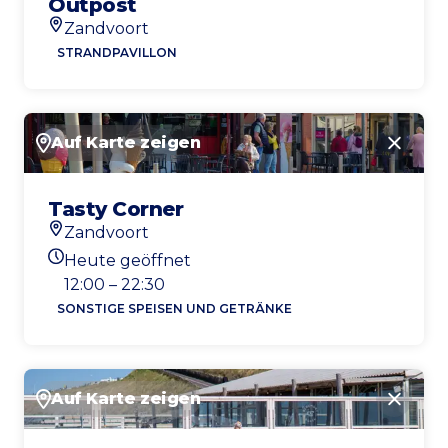
Outpost
Zandvoort
Standort
STRANDPAVILLON
Auf Karte zeigen
Schlie
Tasty Corner
Zandvoort
Standort
Heute geöffnet
Heutigen Öffnungszeiten
12:00 – 22:30
SONSTIGE SPEISEN UND GETRÄNKE
Auf Karte zeigen
Schlie