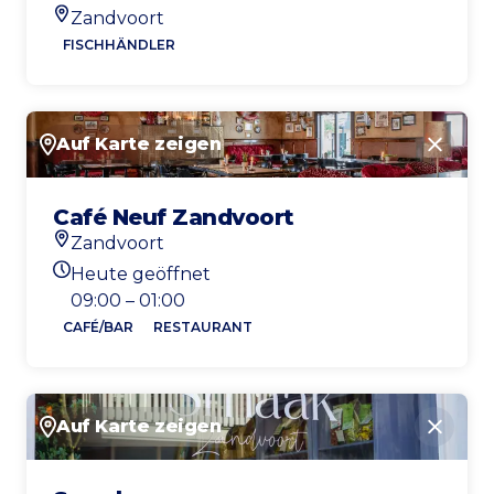
Zandvoort
Standort
FISCHHÄNDLER
Auf Karte zeigen
Schlie
Café Neuf Zandvoort
Zandvoort
Standort
Heute geöffnet
Heutigen Öffnungszeiten
09:00 – 01:00
CAFÉ/BAR
RESTAURANT
Auf Karte zeigen
Schlie