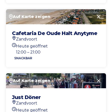
Auf Karte zeigen
Schlie
Cafetaria De Oude Halt Anytyme
Zandvoort
Standort
Heute geöffnet
Heutigen Öffnungszeiten
12:00 – 21:00
SNACKBAR
Auf Karte zeigen
Schlie
Just Döner
Zandvoort
Standort
Heute geöffnet