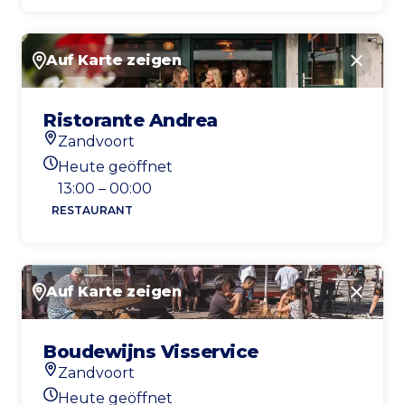
Auf Karte zeigen
Schlie
Ristorante Andrea
Zandvoort
Standort
Heute geöffnet
Heutigen Öffnungszeiten
13:00 – 00:00
RESTAURANT
Auf Karte zeigen
Schlie
Boudewijns Visservice
Zandvoort
Standort
Heute geöffnet