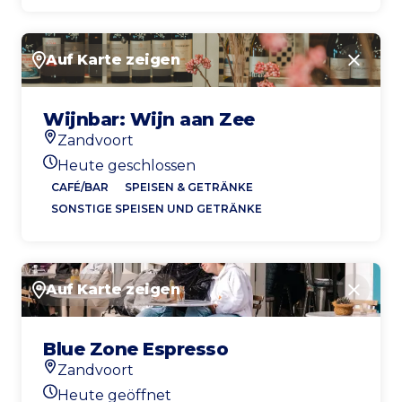
Auf Karte zeigen
Schlie
Wijnbar: Wijn aan Zee
Zandvoort
Standort
Heute geschlossen
Heutigen Öffnungszeiten
CAFÉ/BAR
SPEISEN & GETRÄNKE
SONSTIGE SPEISEN UND GETRÄNKE
Auf Karte zeigen
Schlie
Blue Zone Espresso
Zandvoort
Standort
Heute geöffnet