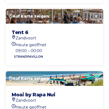
Auf Karte zeigen
Schlie
Tent 6
Zandvoort
Standort
Heute geöffnet
Heutigen Öffnungszeiten
09:00 – 00:00
STRANDPAVILLON
Auf Karte zeigen
Schlie
Moai by Rapa Nui
Zandvoort
Standort
Heute geöffnet