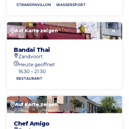
STRANDPAVILLON
WASSERSPORT
Auf Karte zeigen
Schlie
Bandai Thai
Zandvoort
Standort
Heute geöffnet
Heutigen Öffnungszeiten
16:30 – 21:30
RESTAURANT
Auf Karte zeigen
Schlie
Chef Amigo