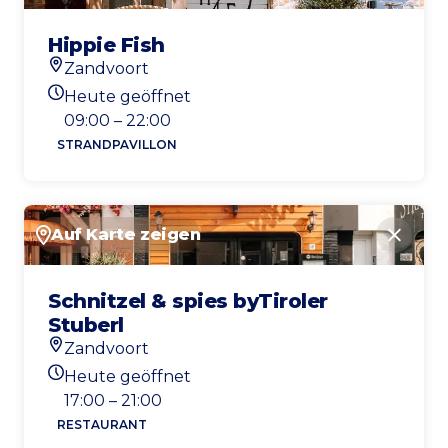
Hippie Fish
Zandvoort
Standort
Heute geöffnet
Heutigen Öffnungszeiten
09:00 – 22:00
STRANDPAVILLON
Auf Karte zeigen
Schlie
Schnitzel & spies byTiroler
Stuberl
Zandvoort
Standort
Heute geöffnet
Heutigen Öffnungszeiten
17:00 – 21:00
RESTAURANT