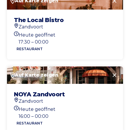
Auf Karte zeigen
Schlie
The Local Bistro
Zandvoort
Standort
Heute geöffnet
Heutigen Öffnungszeiten
17:30 – 00:00
RESTAURANT
Auf Karte zeigen
Schlie
NOYA Zandvoort
Zandvoort
Standort
Heute geöffnet
Heutigen Öffnungszeiten
16:00 – 00:00
RESTAURANT