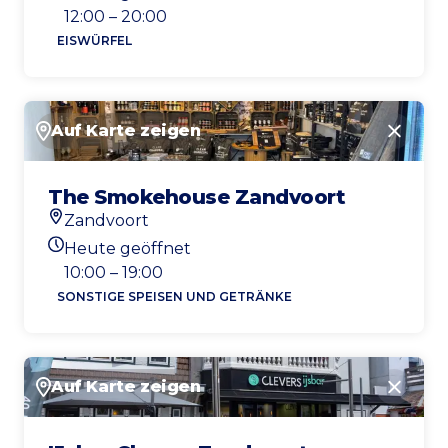
Heutigen Öffnungszeiten
12:00 – 20:00
EISWÜRFEL
Auf Karte zeigen
Schlie
The Smokehouse Zandvoort
Zandvoort
Standort
Heute geöffnet
Heutigen Öffnungszeiten
10:00 – 19:00
SONSTIGE SPEISEN UND GETRÄNKE
Auf Karte zeigen
Schlie