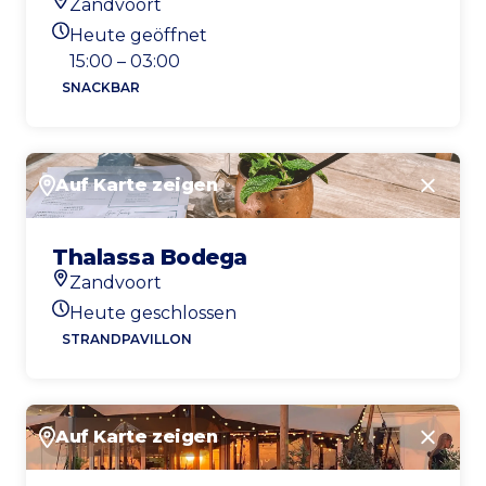
Zandvoort
Standort
Heute geöffnet
Heutigen Öffnungszeiten
15:00 – 03:00
SNACKBAR
Auf Karte zeigen
Schlie
Thalassa Bodega
Zandvoort
Standort
Heute geschlossen
Heutigen Öffnungszeiten
STRANDPAVILLON
Auf Karte zeigen
Schlie