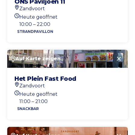
ONS Paviljoen 11
Zandvoort
Standort
Heute geöffnet
Heutigen Öffnungszeiten
10:00 – 22:00
STRANDPAVILLON
Auf Karte zeigen
Schlie
Het Plein Fast Food
Zandvoort
Standort
Heute geöffnet
Heutigen Öffnungszeiten
11:00 – 21:00
SNACKBAR