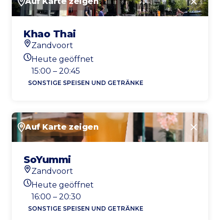
Auf Karte zeigen
Schlie
Khao Thai
Zandvoort
Standort
Heute geöffnet
Heutigen Öffnungszeiten
15:00 – 20:45
SONSTIGE SPEISEN UND GETRÄNKE
Auf Karte zeigen
Schlie
SoYummi
Zandvoort
Standort
Heute geöffnet
Heutigen Öffnungszeiten
16:00 – 20:30
SONSTIGE SPEISEN UND GETRÄNKE