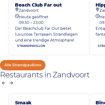
Beach Club Far out
Hip
Zandvoort
Za
Standort
Stan
Heute geöffnet
He
Heutigen Öffnungszeiten
Heut
09:30 – 23:00
09
Der Beachclub Far Out bietet
Ents
luxuriöse Terrassen, Strandliegen
fanta
und eine trendige Atmosphäre!
STRANDPAVILLON
STR
Alle Strandpavillons
Restaurants in Zandvoort
Vorherige
Nächste
Smaak
Bin