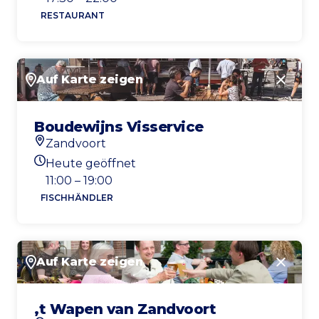
RESTAURANT
Auf Karte zeigen
Schlie
Boudewijns Visservice
Zandvoort
Standort
Heute geöffnet
Heutigen Öffnungszeiten
11:00 – 19:00
FISCHHÄNDLER
Auf Karte zeigen
Schlie
‚t Wapen van Zandvoort