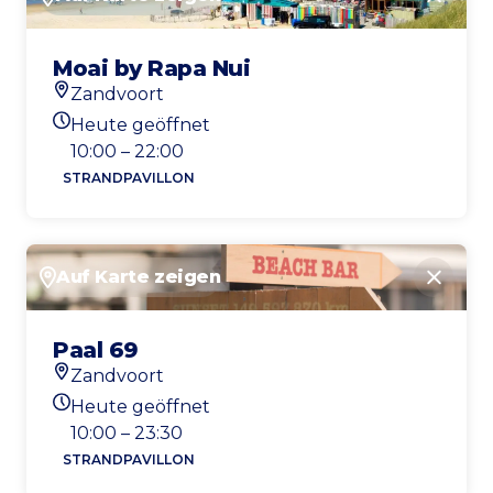
Schlie
Moai by Rapa Nui
Zandvoort
Standort
Heute geöffnet
Heutigen Öffnungszeiten
10:00 – 22:00
STRANDPAVILLON
Auf Karte zeigen
Schlie
Paal 69
Zandvoort
Standort
Heute geöffnet
Heutigen Öffnungszeiten
10:00 – 23:30
STRANDPAVILLON