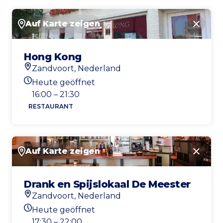
Auf Karte zeigen
Schlie
Hong Kong
Zandvoort, Nederland
Standort
Heute geöffnet
Heutigen Öffnungszeiten
16:00 – 21:30
RESTAURANT
Auf Karte zeigen
Schlie
Drank en Spijslokaal De Meester
Zandvoort, Nederland
Standort
Heute geöffnet
Heutigen Öffnungszeiten
17:30 – 22:00