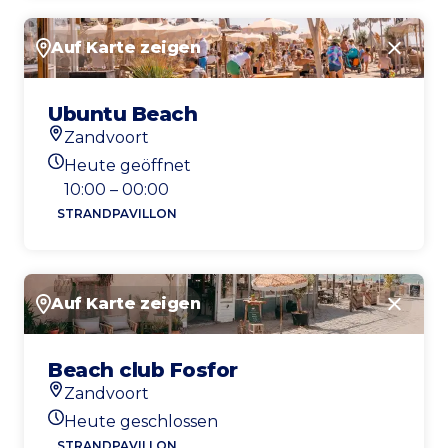
Auf Karte zeigen
Schlie
Ubuntu Beach
Zandvoort
Standort
Heute geöffnet
Heutigen Öffnungszeiten
10:00 – 00:00
STRANDPAVILLON
Auf Karte zeigen
Schlie
Beach club Fosfor
Zandvoort
Standort
Heute geschlossen
Heutigen Öffnungszeiten
STRANDPAVILLON