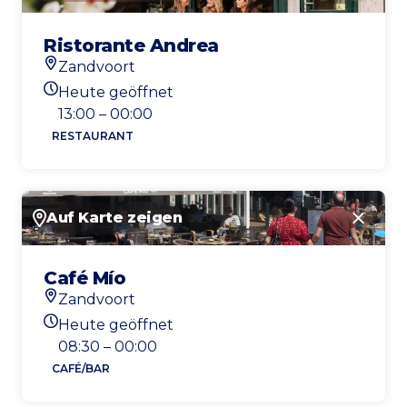
Ristorante Andrea
Zandvoort
Standort
Heute geöffnet
Heutigen Öffnungszeiten
13:00 – 00:00
RESTAURANT
Auf Karte zeigen
Schlie
Café Mío
Zandvoort
Standort
Heute geöffnet
Heutigen Öffnungszeiten
08:30 – 00:00
CAFÉ/BAR