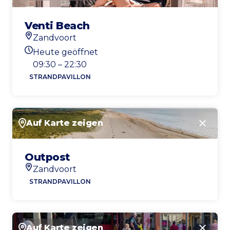
Venti Beach
Zandvoort
Standort
Heute geöffnet
Heutigen Öffnungszeiten
09:30 – 22:30
STRANDPAVILLON
Auf Karte zeigen
Schlie
Outpost
Zandvoort
Standort
STRANDPAVILLON
Auf Karte zeigen