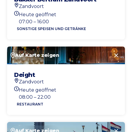
Zandvoort
Standort
Heute geöffnet
Heutigen Öffnungszeiten
07:00 – 16:00
SONSTIGE SPEISEN UND GETRÄNKE
Auf Karte zeigen
Schlie
Deight
Zandvoort
Standort
Heute geöffnet
Heutigen Öffnungszeiten
08:00 – 22:00
RESTAURANT
Auf Karte zeigen