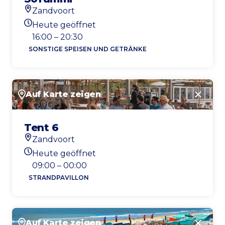
Zandvoort
Standort
Heute geöffnet
Heutigen Öffnungszeiten
16:00 – 20:30
SONSTIGE SPEISEN UND GETRÄNKE
Auf Karte zeigen
Schlie
Tent 6
Zandvoort
Standort
Heute geöffnet
Heutigen Öffnungszeiten
09:00 – 00:00
STRANDPAVILLON
Auf Karte zeigen