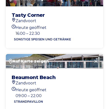
Schlie
Tasty Corner
Zandvoort
Standort
Heute geöffnet
Heutigen Öffnungszeiten
16:00 – 22:30
SONSTIGE SPEISEN UND GETRÄNKE
Auf Karte zeigen
Schlie
Beaumont Beach
Zandvoort
Standort
Heute geöffnet
Heutigen Öffnungszeiten
09:00 – 22:00
STRANDPAVILLON