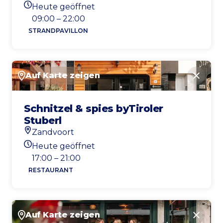
Standort
Heute geöffnet
Heutigen Öffnungszeiten
09:00 – 22:00
STRANDPAVILLON
Auf Karte zeigen
Schlie
Schnitzel & spies byTiroler
Stuberl
Zandvoort
Standort
Heute geöffnet
Heutigen Öffnungszeiten
17:00 – 21:00
RESTAURANT
Auf Karte zeigen
Schlie