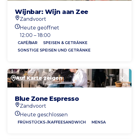
Wijnbar: Wijn aan Zee
Zandvoort
Standort
Heute geöffnet
Heutigen Öffnungszeiten
12:00 – 18:00
CAFÉ/BAR
SPEISEN & GETRÄNKE
SONSTIGE SPEISEN UND GETRÄNKE
Auf Karte zeigen
Schlie
Blue Zone Espresso
Zandvoort
Standort
Heute geschlossen
Heutigen Öffnungszeiten
FRÜHSTÜCKS-/KAFFEESANDWICH
MENSA