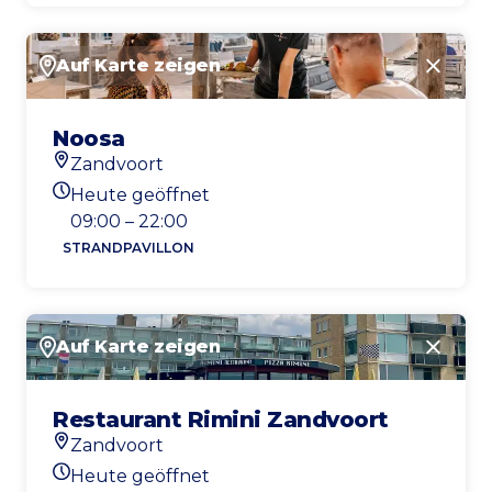
Auf Karte zeigen
Schlie
Noosa
Zandvoort
Standort
Heute geöffnet
Heutigen Öffnungszeiten
09:00 – 22:00
STRANDPAVILLON
Auf Karte zeigen
Schlie
Restaurant Rimini Zandvoort
Zandvoort
Standort
Heute geöffnet