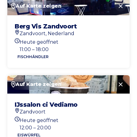
Auf Karte zeigen
Schlie
Berg Vis Zandvoort
Zandvoort, Nederland
Standort
Heute geöffnet
Heutigen Öffnungszeiten
11:00 – 18:00
FISCHHÄNDLER
Auf Karte zeigen
Schlie
IJssalon ci Vediamo
Zandvoort
Standort
Heute geöffnet
Heutigen Öffnungszeiten
12:00 – 20:00
EISWÜRFEL