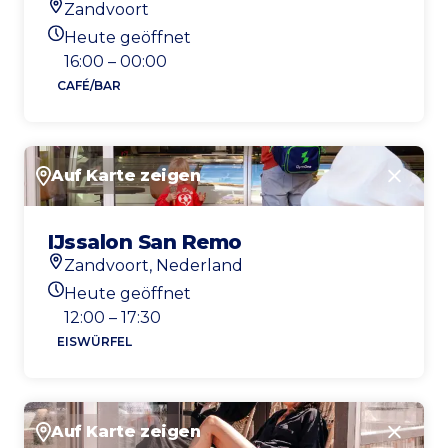
Zandvoort
Standort
Heute geöffnet
Heutigen Öffnungszeiten
16:00 – 00:00
CAFÉ/BAR
Auf Karte zeigen
Schlie
IJssalon San Remo
Zandvoort, Nederland
Standort
Heute geöffnet
Heutigen Öffnungszeiten
12:00 – 17:30
EISWÜRFEL
Auf Karte zeigen
Schlie