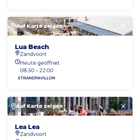
Auf Karte zeigen
Schlie
Lua Beach
Zandvoort
Standort
Heute geöffnet
Heutigen Öffnungszeiten
08:30 – 22:00
STRANDPAVILLON
Auf Karte zeigen
Schlie
Lea Lea
Zandvoort
Standort