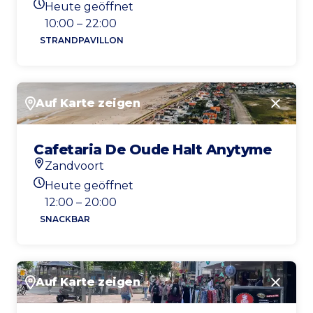
Heute geöffnet
Heutigen Öffnungszeiten
10:00 – 22:00
STRANDPAVILLON
Auf Karte zeigen
Schlie
Cafetaria De Oude Halt Anytyme
Zandvoort
Standort
Heute geöffnet
Heutigen Öffnungszeiten
12:00 – 20:00
SNACKBAR
Auf Karte zeigen
Schlie