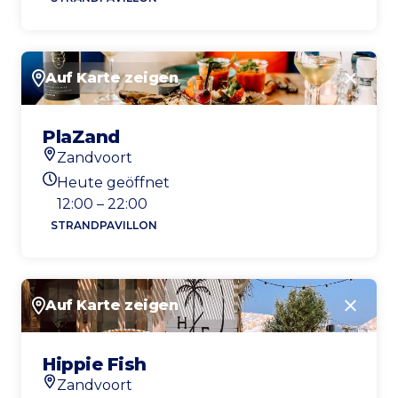
Auf Karte zeigen
Schlie
PlaZand
Zandvoort
Standort
Heute geöffnet
Heutigen Öffnungszeiten
12:00 – 22:00
STRANDPAVILLON
Auf Karte zeigen
Schlie
Hippie Fish
Zandvoort