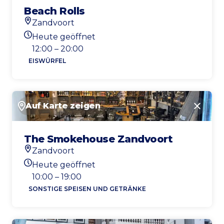
Beach Rolls
Zandvoort
Standort
Heute geöffnet
Heutigen Öffnungszeiten
12:00 – 20:00
EISWÜRFEL
Auf Karte zeigen
Schlie
The Smokehouse Zandvoort
Zandvoort
Standort
Heute geöffnet
Heutigen Öffnungszeiten
10:00 – 19:00
SONSTIGE SPEISEN UND GETRÄNKE