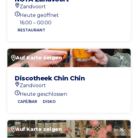
Zandvoort
Standort
Heute geöffnet
Heutigen Öffnungszeiten
16:00 – 00:00
RESTAURANT
Auf Karte zeigen
Schlie
Discotheek Chin Chin
Zandvoort
Standort
Heute geschlossen
Heutigen Öffnungszeiten
CAFÉ/BAR
DISKO
Auf Karte zeigen
Schlie