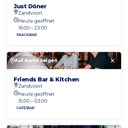
Just Döner
Zandvoort
Standort
Heute geöffnet
Heutigen Öffnungszeiten
16:00 – 23:00
SNACKBAR
Auf Karte zeigen
Schlie
Friends Bar & Kitchen
Zandvoort
Standort
Heute geöffnet
Heutigen Öffnungszeiten
15:00 – 03:00
CAFÉ/BAR