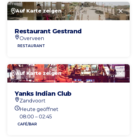
Auf Karte zeigen
Schlie
Restaurant Gestrand
Overveen
Standort
RESTAURANT
Auf Karte zeigen
Schlie
Yanks Indian Club
Zandvoort
Standort
Heute geöffnet
Heutigen Öffnungszeiten
08:00 – 02:45
CAFÉ/BAR