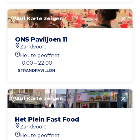
Auf Karte zeigen
Schlie
ONS Paviljoen 11
Zandvoort
Standort
Heute geöffnet
Heutigen Öffnungszeiten
10:00 – 22:00
STRANDPAVILLON
Auf Karte zeigen
Schlie
Het Plein Fast Food
Zandvoort
Standort
Heute geöffnet