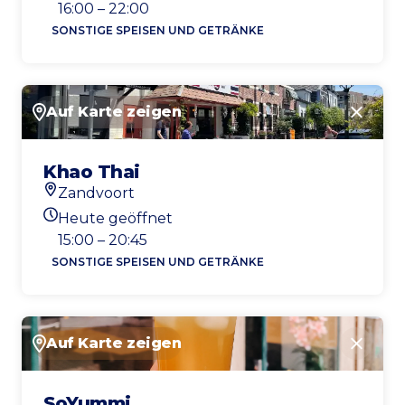
Heutigen Öffnungszeiten
16:00 – 22:00
SONSTIGE SPEISEN UND GETRÄNKE
Auf Karte zeigen
Schlie
Khao Thai
Zandvoort
Standort
Heute geöffnet
Heutigen Öffnungszeiten
15:00 – 20:45
SONSTIGE SPEISEN UND GETRÄNKE
Auf Karte zeigen
Schlie
SoYummi