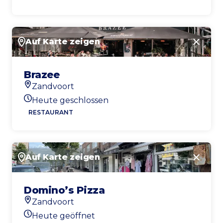
Auf Karte zeigen
Schlie
Brazee
Zandvoort
Standort
Heute geschlossen
Heutigen Öffnungszeiten
RESTAURANT
Auf Karte zeigen
Schlie
Domino’s Pizza
Zandvoort
Standort
Heute geöffnet