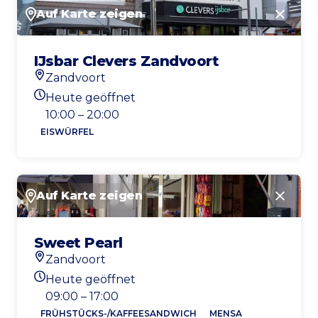
Auf Karte zeigen
Schlie
IJsbar Clevers Zandvoort
Zandvoort
Standort
Heute geöffnet
Heutigen Öffnungszeiten
10:00 – 20:00
EISWÜRFEL
Auf Karte zeigen
Schlie
Sweet Pearl
Zandvoort
Standort
Heute geöffnet
Heutigen Öffnungszeiten
09:00 – 17:00
FRÜHSTÜCKS-/KAFFEESANDWICH
MENSA