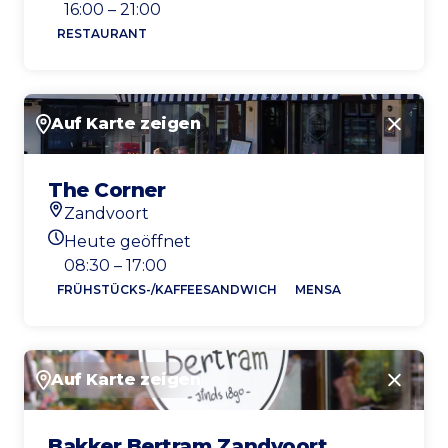
Heutigen Öffnungszeiten
16:00 – 21:00
RESTAURANT
Auf Karte zeigen
Schlie
The Corner
Zandvoort
Standort
Heute geöffnet
Heutigen Öffnungszeiten
08:30 – 17:00
FRÜHSTÜCKS-/KAFFEESANDWICH
MENSA
Auf Karte zeigen
Schlie
Bakker Bertram Zandvoort