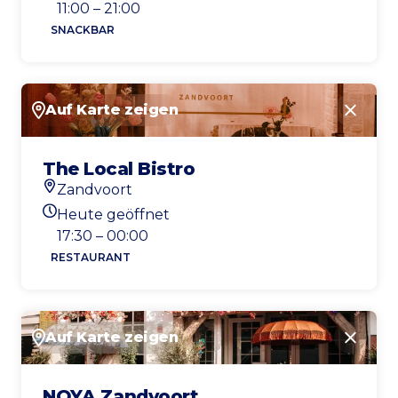
Heutigen Öffnungszeiten
11:00 – 21:00
SNACKBAR
Auf Karte zeigen
Schlie
The Local Bistro
Zandvoort
Standort
Heute geöffnet
Heutigen Öffnungszeiten
17:30 – 00:00
RESTAURANT
Auf Karte zeigen
Schlie
NOYA Zandvoort