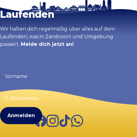
Bleib auf dem
Karte vergrößern
Laufenden
Wir halten dich regelmäßig über alles auf dem
Laufenden, was in Zandvoort und Umgebung
passiert.
Melde dich jetzt an!
Vorname
(erforderlich)
E-
Mailadresse
(erforderlich)
Facebook
Instagram
TikTok
WhatsApp
Visit Zandvoort