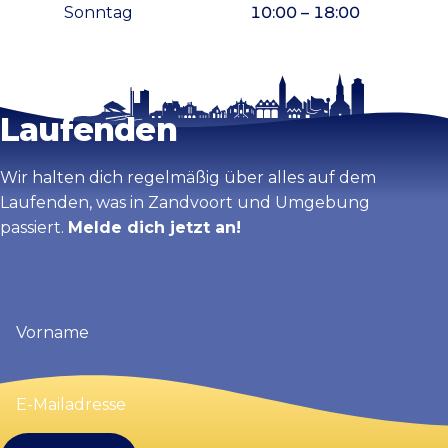
Sonntag
10:00 – 18:00
Bleib auf dem
Karte vergrößern
Laufenden
Wir halten dich regelmäßig über alles auf dem
Laufenden, was in Zandvoort und Umgebung
passiert.
Melde dich jetzt an!
Vorname
(erforderlich)
E-
Mailadresse
(erforderlich)