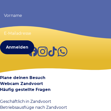
Vorname
(erforderlich)
E-
Mailadresse
(erforderlich)
Facebook
Instagram
TikTok
WhatsApp
Visit Zandvoort
Kontakt
Plane deinen Besuch
Webcam Zandvoort
Häufig gestellte Fragen
Geschäftlich in Zandvoort
Betriebsausflüge nach Zandvoort