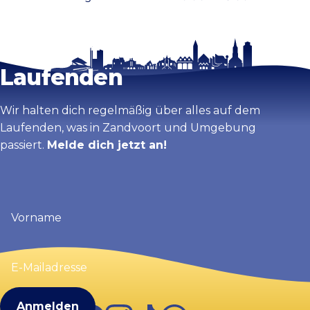
Bleib auf dem
Karte vergrößern
Laufenden
Wir halten dich regelmäßig über alles auf dem
Laufenden, was in Zandvoort und Umgebung
passiert.
Melde dich jetzt an!
Vorname
(erforderlich)
E-
Mailadresse
(erforderlich)
Facebook
Instagram
TikTok
WhatsApp