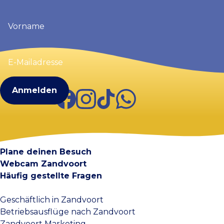
Vorname
(erforderlich)
E-
Mailadresse
(erforderlich)
Facebook
Instagram
TikTok
WhatsApp
Visit Zandvoort
Kontakt
Plane deinen Besuch
Webcam Zandvoort
Häufig gestellte Fragen
Geschäftlich in Zandvoort
Betriebsausflüge nach Zandvoort
Zandvoort Marketing