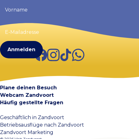
Vorname
(erforderlich)
E-
Mailadresse
(erforderlich)
Facebook
Instagram
TikTok
WhatsApp
Visit Zandvoort
Kontakt
Plane deinen Besuch
Webcam Zandvoort
Häufig gestellte Fragen
Geschäftlich in Zandvoort
Betriebsausflüge nach Zandvoort
Zandvoort Marketing
© 2026 Visit Zandvoort