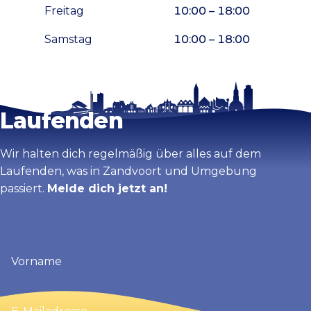
Freitag
10:00 – 18:00
Samstag
10:00 – 18:00
Bleib auf dem
Karte vergrößern
Laufenden
Wir halten dich regelmäßig über alles auf dem
Laufenden, was in Zandvoort und Umgebung
passiert.
Melde dich jetzt an!
Vorname
(erforderlich)
E-
Mailadresse