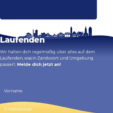
Bleib auf dem
Karte vergrößern
Laufenden
Wir halten dich regelmäßig über alles auf dem
Laufenden, was in Zandvoort und Umgebung
passiert.
Melde dich jetzt an!
Vorname
(erforderlich)
E-
Mailadresse
(erforderlich)