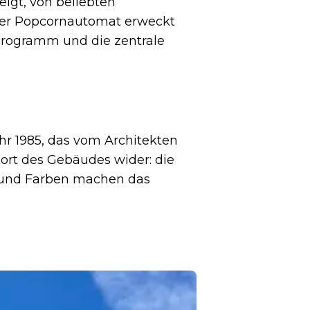
eigt, von beliebten
 der Popcornautomat erweckt
 Programm und die zentrale
r 1985, das vom Architekten
ort des Gebäudes wider: die
n und Farben machen das