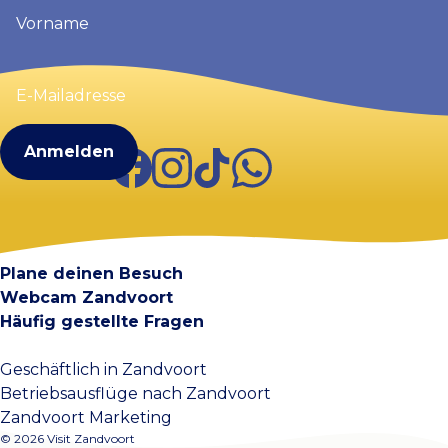
Vorname
(erforderlich)
E-
Mailadresse
(erforderlich)
Facebook
Instagram
TikTok
WhatsApp
Visit Zandvoort
Kontakt
Plane deinen Besuch
Webcam Zandvoort
Häufig gestellte Fragen
Geschäftlich in Zandvoort
Betriebsausflüge nach Zandvoort
Zandvoort Marketing
© 2026 Visit Zandvoort