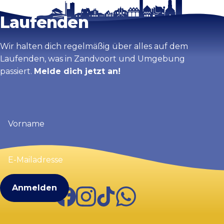
Bleib auf dem
Laufenden
Wir halten dich regelmäßig über alles auf dem
Laufenden, was in Zandvoort und Umgebung
passiert.
Melde dich jetzt an!
Vorname
(erforderlich)
E-
Mailadresse
(erforderlich)
Facebook
Instagram
TikTok
WhatsApp
Visit Zandvoort