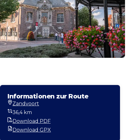
Informationen zur Route
Zandvoort
Startort
36,4 km
Entfernung
Download PDF
PDF
Download GPX
GPX