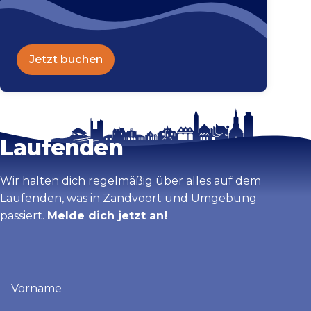
Jetzt buchen
Bleib auf dem
Karte vergrößern
Laufenden
Wir halten dich regelmäßig über alles auf dem
Laufenden, was in Zandvoort und Umgebung
passiert.
Melde dich jetzt an!
Vorname
(erforderlich)