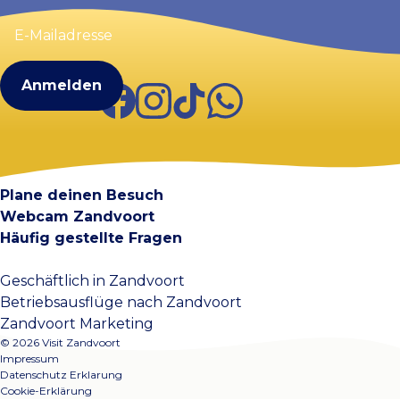
E-
Mailadresse
(erforderlich)
Facebook
Instagram
TikTok
WhatsApp
Visit Zandvoort
Kontakt
Plane deinen Besuch
Webcam Zandvoort
Häufig gestellte Fragen
Geschäftlich in Zandvoort
Betriebsausflüge nach Zandvoort
Zandvoort Marketing
© 2026 Visit Zandvoort
Impressum
Datenschutz Erklarung
Cookie-Erklärung