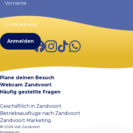
(erforderlich)
E-
Mailadresse
(erforderlich)
Facebook
Instagram
TikTok
WhatsApp
Visit Zandvoort
Kontakt
Plane deinen Besuch
Webcam Zandvoort
Häufig gestellte Fragen
Geschäftlich in Zandvoort
Betriebsausflüge nach Zandvoort
Zandvoort Marketing
© 2026 Visit Zandvoort
Impressum