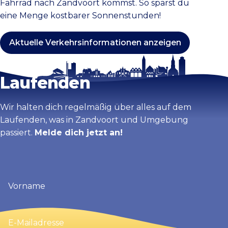
Fahrrad nach Zandvoort kommst. So sparst du
eine Menge kostbarer Sonnenstunden!
Aktuelle Verkehrsinformationen anzeigen
Bleib auf dem
Laufenden
Wir halten dich regelmäßig über alles auf dem
Laufenden, was in Zandvoort und Umgebung
passiert.
Melde dich jetzt an!
Vorname
(erforderlich)
E-
Mailadresse