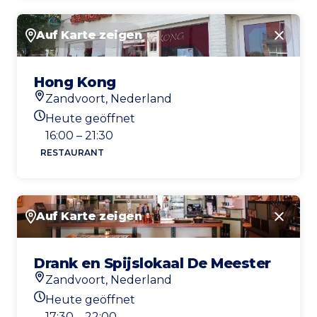
Auf Karte zeigen
Schlie
Hong Kong
Zandvoort, Nederland
Standort
Heute geöffnet
Heutigen Öffnungszeiten
16:00 – 21:30
RESTAURANT
Auf Karte zeigen
Schlie
Drank en Spijslokaal De Meester
Zandvoort, Nederland
Standort
Heute geöffnet
Heutigen Öffnungszeiten
17:30 – 22:00