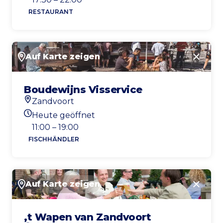
RESTAURANT
Auf Karte zeigen
Schlie
Boudewijns Visservice
Zandvoort
Standort
Heute geöffnet
Heutigen Öffnungszeiten
11:00 – 19:00
FISCHHÄNDLER
Auf Karte zeigen
Schlie
‚t Wapen van Zandvoort