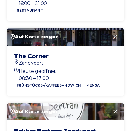
Heutigen Öffnungszeiten
16:00 – 21:00
RESTAURANT
Auf Karte zeigen
Schlie
The Corner
Zandvoort
Standort
Heute geöffnet
Heutigen Öffnungszeiten
08:30 – 17:00
FRÜHSTÜCKS-/KAFFEESANDWICH
MENSA
Auf Karte zeigen
Schlie