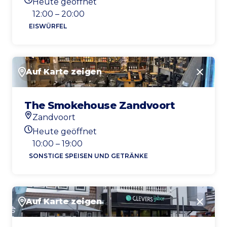
Heute geöffnet
Heutigen Öffnungszeiten
12:00 – 20:00
EISWÜRFEL
Auf Karte zeigen
Schlie
The Smokehouse Zandvoort
Zandvoort
Standort
Heute geöffnet
Heutigen Öffnungszeiten
10:00 – 19:00
SONSTIGE SPEISEN UND GETRÄNKE
Auf Karte zeigen
Schlie