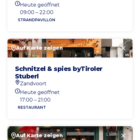
Standort
Heute geöffnet
Heutigen Öffnungszeiten
09:00 – 22:00
STRANDPAVILLON
Auf Karte zeigen
Schlie
Schnitzel & spies byTiroler
Stuberl
Zandvoort
Standort
Heute geöffnet
Heutigen Öffnungszeiten
17:00 – 21:00
RESTAURANT
Auf Karte zeigen
Schlie