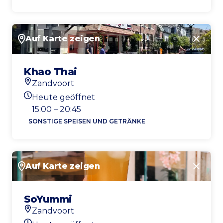
Auf Karte zeigen
Schlie
Khao Thai
Zandvoort
Standort
Heute geöffnet
Heutigen Öffnungszeiten
15:00 – 20:45
SONSTIGE SPEISEN UND GETRÄNKE
Auf Karte zeigen
Schlie
SoYummi
Zandvoort
Standort