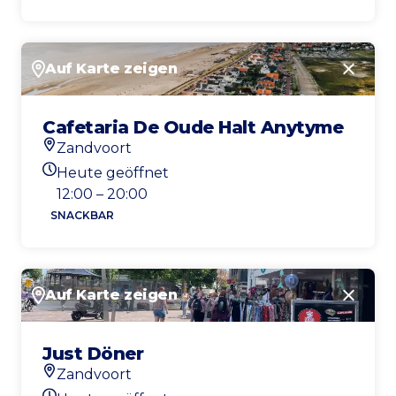
Auf Karte zeigen
Schlie
Cafetaria De Oude Halt Anytyme
Zandvoort
Standort
Heute geöffnet
Heutigen Öffnungszeiten
12:00 – 20:00
SNACKBAR
Auf Karte zeigen
Schlie
Just Döner
Zandvoort
Standort