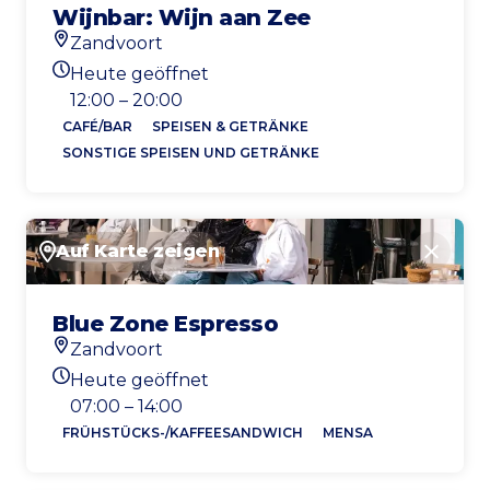
Wijnbar: Wijn aan Zee
Zandvoort
Standort
Heute geöffnet
Heutigen Öffnungszeiten
12:00 – 20:00
CAFÉ/BAR
SPEISEN & GETRÄNKE
SONSTIGE SPEISEN UND GETRÄNKE
Auf Karte zeigen
Schlie
Blue Zone Espresso
Zandvoort
Standort
Heute geöffnet
Heutigen Öffnungszeiten
07:00 – 14:00
FRÜHSTÜCKS-/KAFFEESANDWICH
MENSA