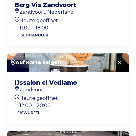
Berg Vis Zandvoort
Zandvoort, Nederland
Standort
Heute geöffnet
Heutigen Öffnungszeiten
11:00 – 18:00
FISCHHÄNDLER
Auf Karte zeigen
Schlie
IJssalon ci Vediamo
Zandvoort
Standort
Heute geöffnet
Heutigen Öffnungszeiten
12:00 – 20:00
EISWÜRFEL