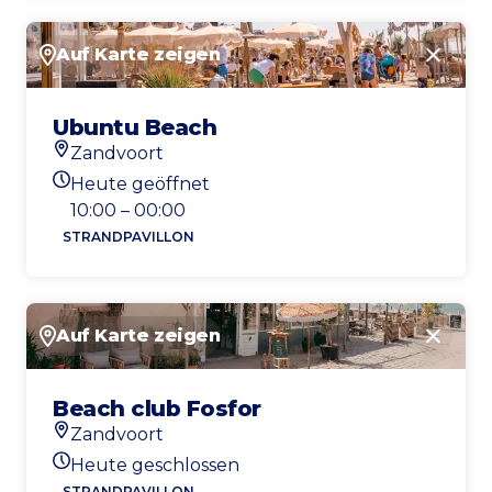
Auf Karte zeigen
Schlie
Ubuntu Beach
Zandvoort
Standort
Heute geöffnet
Heutigen Öffnungszeiten
10:00 – 00:00
STRANDPAVILLON
Auf Karte zeigen
Schlie
Beach club Fosfor
Zandvoort
Standort
Heute geschlossen
Heutigen Öffnungszeiten
STRANDPAVILLON