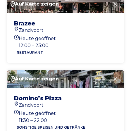
Auf Karte zeigen
Schlie
Brazee
Zandvoort
Standort
Heute geöffnet
Heutigen Öffnungszeiten
12:00 – 23:00
RESTAURANT
Auf Karte zeigen
Schlie
Domino’s Pizza
Zandvoort
Standort
Heute geöffnet
Heutigen Öffnungszeiten
11:30 – 22:00
SONSTIGE SPEISEN UND GETRÄNKE