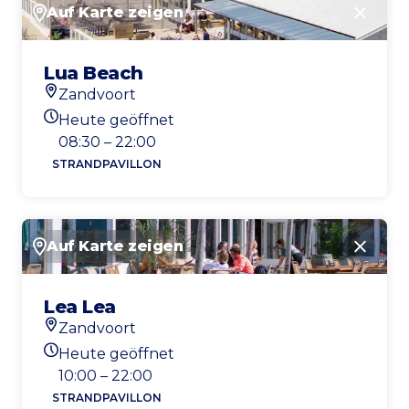
Auf Karte zeigen
Schlie
Lua Beach
Zandvoort
Standort
Heute geöffnet
Heutigen Öffnungszeiten
08:30 – 22:00
STRANDPAVILLON
Auf Karte zeigen
Schlie
Lea Lea
Zandvoort
Standort
Heute geöffnet
Heutigen Öffnungszeiten
10:00 – 22:00
STRANDPAVILLON