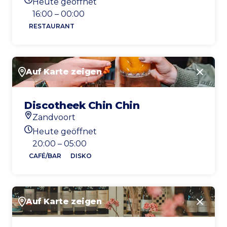
Heute geöffnet
Heutigen Öffnungszeiten
16:00 – 00:00
RESTAURANT
Auf Karte zeigen
Schlie
Discotheek Chin Chin
Zandvoort
Standort
Heute geöffnet
Heutigen Öffnungszeiten
20:00 – 05:00
CAFÉ/BAR
DISKO
Auf Karte zeigen
Schlie