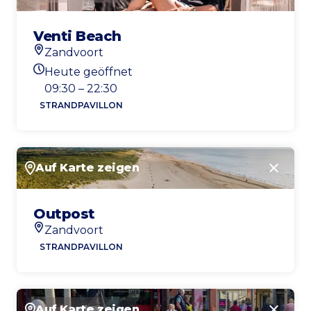
Venti Beach
Zandvoort
Standort
Heute geöffnet
Heutigen Öffnungszeiten
09:30 – 22:30
STRANDPAVILLON
Auf Karte zeigen
Schlie
Outpost
Zandvoort
Standort
STRANDPAVILLON
Auf Karte zeigen