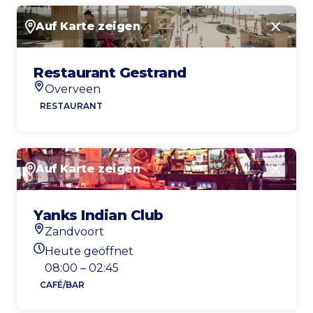
Auf Karte zeigen
Schlie
Restaurant Gestrand
Overveen
Standort
RESTAURANT
Auf Karte zeigen
Schlie
Yanks Indian Club
Zandvoort
Standort
Heute geöffnet
Heutigen Öffnungszeiten
08:00 – 02:45
CAFÉ/BAR