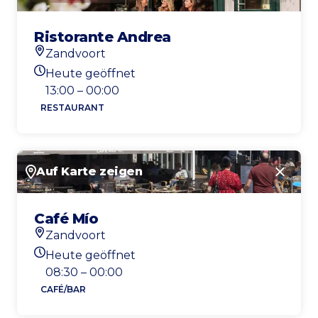
Ristorante Andrea
Zandvoort
Standort
Heute geöffnet
Heutigen Öffnungszeiten
13:00 – 00:00
RESTAURANT
Auf Karte zeigen
Schlie
Café Mío
Zandvoort
Standort
Heute geöffnet
Heutigen Öffnungszeiten
08:30 – 00:00
CAFÉ/BAR