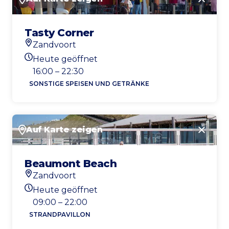
Schlie
Tasty Corner
Zandvoort
Standort
Heute geöffnet
Heutigen Öffnungszeiten
16:00 – 22:30
SONSTIGE SPEISEN UND GETRÄNKE
Auf Karte zeigen
Schlie
Beaumont Beach
Zandvoort
Standort
Heute geöffnet
Heutigen Öffnungszeiten
09:00 – 22:00
STRANDPAVILLON