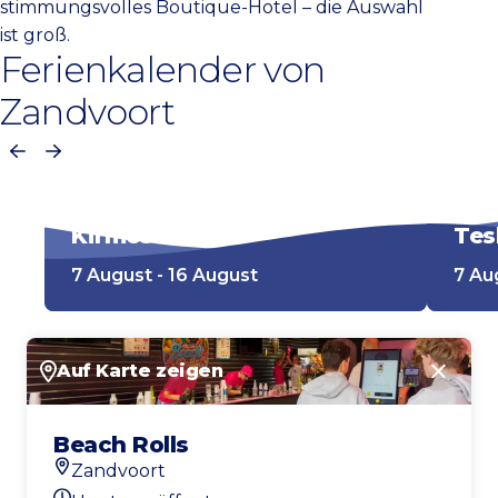
stimmungsvolles Boutique-Hotel – die Auswahl
ist groß.
Ferienkalender von
Zandvoort
Vorherige
Nächste
Kirmes
Tes
7 August - 16 August
7 Au
Auf Karte zeigen
Schlie
Beach Rolls
Zandvoort
Standort