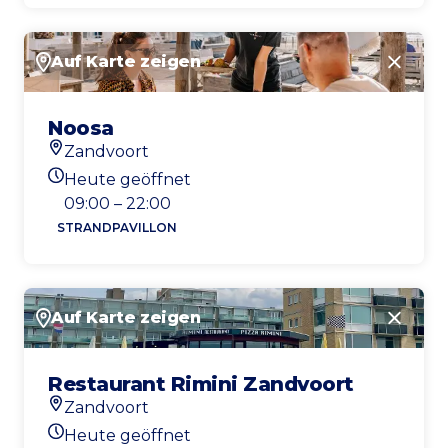
Auf Karte zeigen
Schlie
Noosa
Zandvoort
Standort
Heute geöffnet
Heutigen Öffnungszeiten
09:00 – 22:00
STRANDPAVILLON
Auf Karte zeigen
Schlie
Restaurant Rimini Zandvoort
Zandvoort
Standort
Heute geöffnet