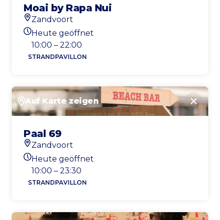
Moai by Rapa Nui
Zandvoort
Standort
Heute geöffnet
Heutigen Öffnungszeiten
10:00 – 22:00
STRANDPAVILLON
Auf Karte zeigen
Schlie
Paal 69
Zandvoort
Standort
Heute geöffnet
Heutigen Öffnungszeiten
10:00 – 23:30
STRANDPAVILLON