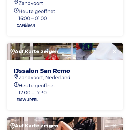
Zandvoort
Standort
Heute geöffnet
Heutigen Öffnungszeiten
16:00 – 01:00
CAFÉ/BAR
Auf Karte zeigen
Schlie
IJssalon San Remo
Zandvoort, Nederland
Standort
Heute geöffnet
Heutigen Öffnungszeiten
12:00 – 17:30
EISWÜRFEL
Auf Karte zeigen
Schlie