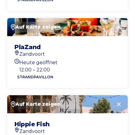
Auf Karte zeigen
Schlie
PlaZand
Zandvoort
Standort
Heute geöffnet
Heutigen Öffnungszeiten
12:00 – 22:00
STRANDPAVILLON
Auf Karte zeigen
Schlie
Hippie Fish
Zandvoort