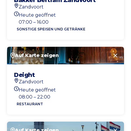
Bakker Bertram Zandvoort
Zandvoort
Standort
Heute geöffnet
Heutigen Öffnungszeiten
07:00 – 16:00
SONSTIGE SPEISEN UND GETRÄNKE
Auf Karte zeigen
Schlie
Deight
Zandvoort
Standort
Heute geöffnet
Heutigen Öffnungszeiten
08:00 – 22:00
RESTAURANT
Auf Karte zeigen