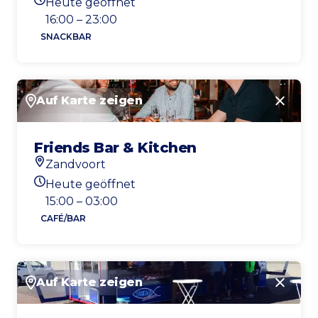
Heute geöffnet
Heutigen Öffnungszeiten
16:00 – 23:00
SNACKBAR
Auf Karte zeigen
Schlie
Friends Bar & Kitchen
Zandvoort
Standort
Heute geöffnet
Heutigen Öffnungszeiten
15:00 – 03:00
CAFÉ/BAR
Auf Karte zeigen
Schlie