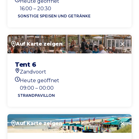
Heute geöffnet
Heutigen Öffnungszeiten
16:00 – 20:30
SONSTIGE SPEISEN UND GETRÄNKE
Auf Karte zeigen
Schlie
Tent 6
Zandvoort
Standort
Heute geöffnet
Heutigen Öffnungszeiten
09:00 – 00:00
STRANDPAVILLON
Auf Karte zeigen
Schlie