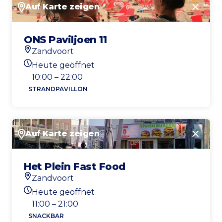
Auf Karte zeigen
Schlie
ONS Paviljoen 11
Zandvoort
Standort
Heute geöffnet
Heutigen Öffnungszeiten
10:00 – 22:00
STRANDPAVILLON
Auf Karte zeigen
Schlie
Het Plein Fast Food
Zandvoort
Standort
Heute geöffnet
Heutigen Öffnungszeiten
11:00 – 21:00
SNACKBAR