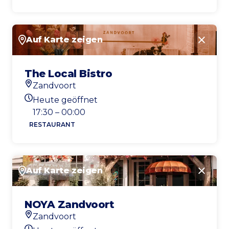
Auf Karte zeigen
Schlie
The Local Bistro
Zandvoort
Standort
Heute geöffnet
Heutigen Öffnungszeiten
17:30 – 00:00
RESTAURANT
Auf Karte zeigen
Schlie
NOYA Zandvoort
Zandvoort
Standort