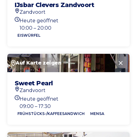
IJsbar Clevers Zandvoort
Zandvoort
Standort
Heute geöffnet
Heutigen Öffnungszeiten
10:00 – 20:00
EISWÜRFEL
Auf Karte zeigen
Schlie
Sweet Pearl
Zandvoort
Standort
Heute geöffnet
Heutigen Öffnungszeiten
09:00 – 17:30
FRÜHSTÜCKS-/KAFFEESANDWICH
MENSA