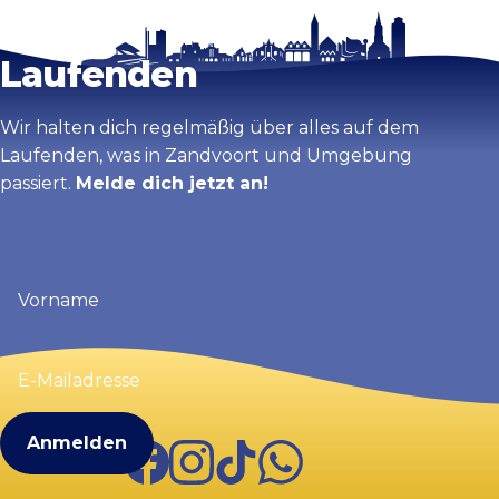
Bleib auf dem
Karte vergrößern
Laufenden
Wir halten dich regelmäßig über alles auf dem
Laufenden, was in Zandvoort und Umgebung
passiert.
Melde dich jetzt an!
Vorname
(erforderlich)
E-
Mailadresse
(erforderlich)
Facebook
Instagram
TikTok
WhatsApp
Visit Zandvoort