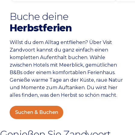
unglaublich beeindruckenden
des 
Buche deine
Anblick macht. Es handelt sich um
Bloe
wilde Tiere, also halten Sie Abstand.
Duin
Herbstferien
Düne
Willst du dem Alltag entfliehen? Über Visit
Zandvoort kannst du ganz einfach einen
kompletten Aufenthalt buchen. Wähle
zwischen Hotels mit Meerblick, gemütlichen
B&Bs oder einem komfortablen Ferienhaus.
Genieße warme Tage an der Küste, raue Natur
und Momente zum Auftanken. Du wirst hier
alles finden, was den Herbst so schön macht.
Suchen & Buchen
Genießen Sie Zandvoort