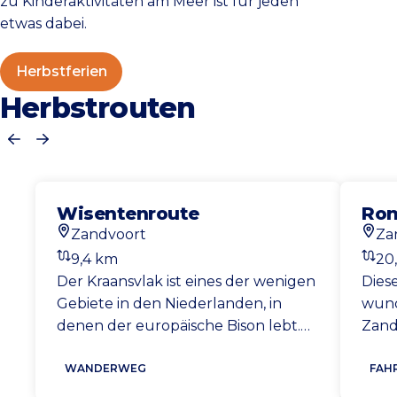
zu Kinderaktivitäten am Meer ist für jeden
etwas dabei.
Herbstferien
Herbstrouten
Vorherige
Nächste
Wisentenroute
Ron
Zandvoort
Za
Startort
Start
9,4 km
20
Entfernung
Entf
Der Kraansvlak ist eines der wenigen
Dies
Gebiete in den Niederlanden, in
wund
denen der europäische Bison lebt.
Zand
Diese europäischen Bisons können
über
eine Rückenhöhe von bis zu 2
WANDERWEG
Rich
FAH
Metern erreichen, was sie zu einem
Koni