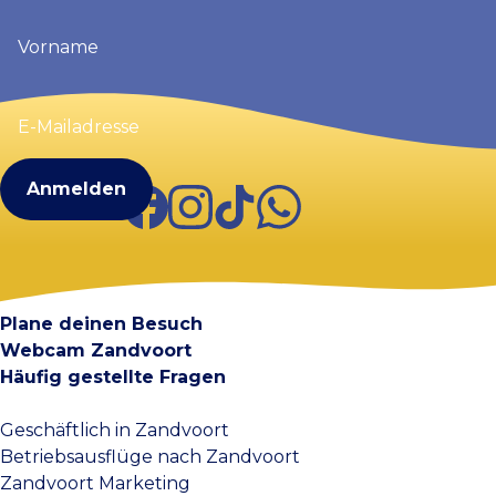
Vorname
(erforderlich)
E-
Mailadresse
(erforderlich)
Facebook
Instagram
TikTok
WhatsApp
Visit Zandvoort
Kontakt
Plane deinen Besuch
Webcam Zandvoort
Häufig gestellte Fragen
Geschäftlich in Zandvoort
Betriebsausflüge nach Zandvoort
Zandvoort Marketing