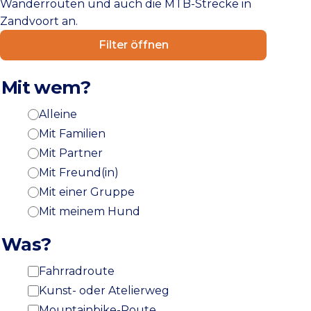
Wanderrouten und auch die MTB-Strecke in
Zandvoort an.
Filter öffnen
Mit wem?
Alleine
Mit Familien
Mit Partner
Mit Freund(in)
Mit einer Gruppe
Mit meinem Hund
Was?
Fahrradroute
Kunst- oder Atelierweg
Mountainbike-Route