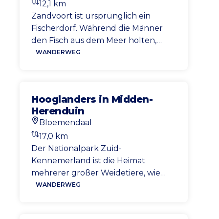
12,1 km
oder ein schottisches Hochlandrind!
Entfernung
Zandvoort ist ursprünglich ein
Fischerdorf. Während die Männer
den Fisch aus dem Meer holten,
gingen die Frauen (meistens) mit
WANDERWEG
einem schweren Korb voller Fische
nach Haarlem. Hier handelten sie in
den Fischhallen mit ihnen. Mit der
Hooglanders in Midden-
Stinkenden Eimerroute folgen Sie
Herenduin
den Spuren dieser Fischwanderer.
Bloemendaal
Startort
17,0 km
Entfernung
Der Nationalpark Zuid-
Kennemerland ist die Heimat
mehrerer großer Weidetiere, wie
beispielsweise schottischer
WANDERWEG
Hochlandrinder, Konik-Pferde und
Shetlandponys. Die Tiere bewegen