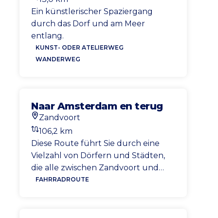
Entfernung
Ein künstlerischer Spaziergang
durch das Dorf und am Meer
entlang.
KUNST- ODER ATELIERWEG
WANDERWEG
Naar Amsterdam en terug
Zandvoort
Startort
106,2 km
Entfernung
Diese Route führt Sie durch eine
Vielzahl von Dörfern und Städten,
die alle zwischen Zandvoort und
Amsterdam liegen. Vom Land in die
FAHRRADROUTE
Stadt und von der Stadt über den
Amsterdamer Wald zurück zum
Polder. Eine abwechslungsreiche