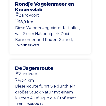
Rondje Vogelenmeer en
Route, die Ihnen einen
Kraansvlak
wunderschönen Teil der
Zandvoort
Niederlande zeigt.
Startort
18,9 km
Entfernung
Diese Wanderung bietet fast alles,
was Sie im Nationalpark Zuid-
Kennemerland finden: Strand,
Dünen, Vielfalt und mit etwas Glück
WANDERWEG
auch Wisente. Ein wunderschöner
Spaziergang von Zandvoort entlang
des einzigartigen Vogelmeers und
De Jagersroute
des Wisent-Aussichtspunkts.
Zandvoort
Startort
43,4 km
Entfernung
Diese Route führt Sie durch ein
großes Stück Natur mit einem
kurzen Ausflug in die Großstadt
Haarlem. Hier haben Sie die
FAHRRADROUTE