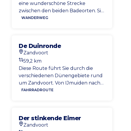
eine wunderschöne Strecke
zwischen den beiden Badeorten. Sie
wandern am Strand von Zandvoort
WANDERWEG
entlang über Bloemendaal aan Zee
zum Pier von IJmuiden und zurück
durch den Nationalpark Zuid-
De Duinronde
Kennemerland.
Zandvoort
Startort
59,2 km
Entfernung
Diese Route führt Sie durch die
verschiedenen Dünengebiete rund
um Zandvoort. Von IJmuiden nach
Noordwijk. Jeder Ort ist anders und
FAHRRADROUTE
hat seine eigene Schönheit. Sie
können auf der Strecke
verschiedene Tierarten beobachten,
Der stinkende Eimer
also halten Sie die Augen offen.
Zandvoort
Vielleicht sehen Sie sogar ein Reh
Startort