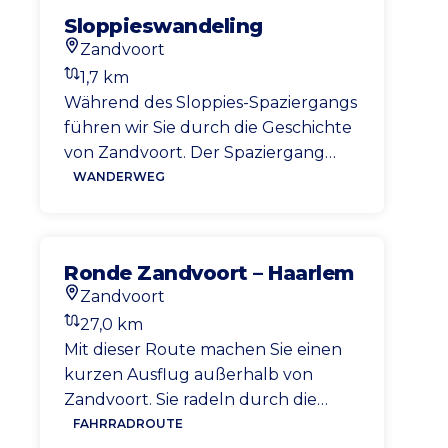
sich hier frei und werden dazu
Sloppieswandeling
eingesetzt, die Vegetation auf
Zandvoort
natürliche Weise zu „beschneiden“.
Startort
1,7 km
Während des Spaziergangs können
Entfernung
Während des Sloppies-Spaziergangs
Sie den Tieren begegnen.
führen wir Sie durch die Geschichte
von Zandvoort. Der Spaziergang
führt Sie an verschiedenen Orten
WANDERWEG
vorbei, die Sie in die Zeit
zurückversetzen, als Zandvoort
noch ein Fischerdorf war.
Ronde Zandvoort – Haarlem
Zandvoort
Startort
27,0 km
Entfernung
Mit dieser Route machen Sie einen
kurzen Ausflug außerhalb von
Zandvoort. Sie radeln durch die
Dünen nach Haarlem, wo Sie das
FAHRRADROUTE