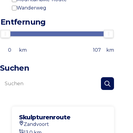
Wanderweg
Entfernung
km
km
Suchen
Suchen
Suchen
Skulpturenroute
Zandvoort
Startort
13,0 km