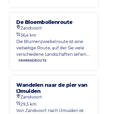
Möglichkeit, bei einer Tasse Kaffee
oder einem Mittagessen zu
verschnaufen und anschließend
De Bloembollenroute
Ihre Route durch ein weiteres
Zandvoort
Dünenstück zu beenden.
Startort
36,4 km
Entfernung
Die Blumenzwiebelroute ist eine
vielseitige Route, auf der Sie viele
verschiedene Landschaften sehen.
Sie radeln entlang der Küste
FAHRRADROUTE
entlang der Amsterdamer
Wasserversorgungsdünen in
Richtung Noordwijk. Sobald Sie in
Wandelen naar de pier van
Noordwijk ankommen, können Sie
IJmuiden
die wunderschön gefärbten
Zandvoort
Blumenzwiebelfelder genießen.
Startort
29,3 km
Entfernung
Von Zandvoort nach IJmuiden ist