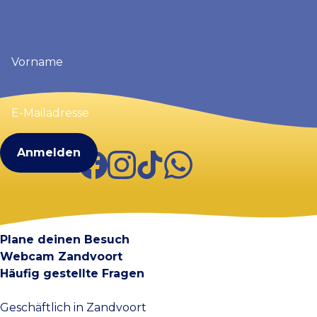
Vorname
(erforderlich)
E-
Mailadresse
(erforderlich)
Facebook
Instagram
TikTok
WhatsApp
Visit Zandvoort
Kontakt
Plane deinen Besuch
Webcam Zandvoort
Häufig gestellte Fragen
Geschäftlich in Zandvoort