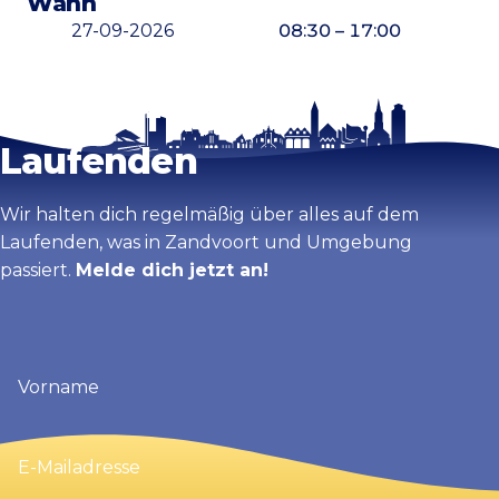
Wann
27-09-2026
08:30 – 17:00
Bleib auf dem
Karte vergrößern
Laufenden
Wir halten dich regelmäßig über alles auf dem
Laufenden, was in Zandvoort und Umgebung
passiert.
Melde dich jetzt an!
Vorname
(erforderlich)
E-
Mailadresse
(erforderlich)