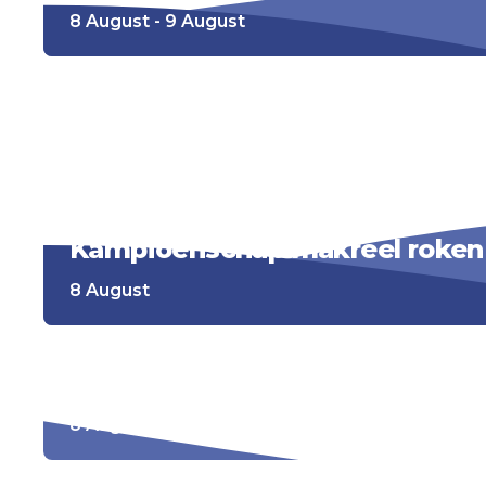
8 August - 9 August
Riesenrad
8 August - 23 August
Kampioenschap makreel roken
8 August
Kleurwedstrijd
8 August - 12 August