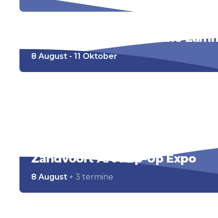
Sculpture Now! Marianne Lam
8 August - 11 Oktober
De weg naar Zandvoort
8 August
Zandvoort Art Pop-Up Expo
8 August
+ 3 termine