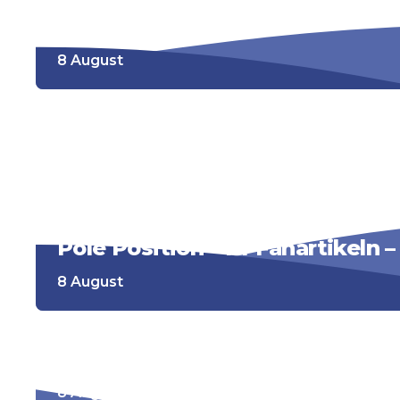
Spirit of Racing
8 August
Selfiespots
8 August - 23 August
Pole Position – F1-Fanartikeln 
8 August
Racesimulator
8 August - 23 August