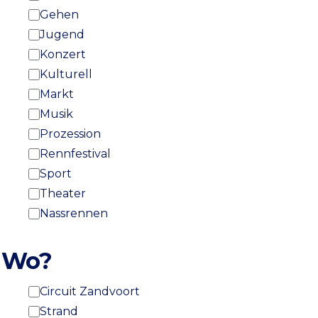
Gehen
Jugend
Konzert
Kulturell
Markt
Musik
Prozession
Rennfestival
Sport
Theater
Nassrennen
Wo?
Circuit Zandvoort
Strand