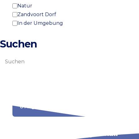
Natur
Zandvoort Dorf
In der Umgebung
Suchen
Suchen
Tesla Summer Pop-up
8 August
Openluchtbioscoop Cinair