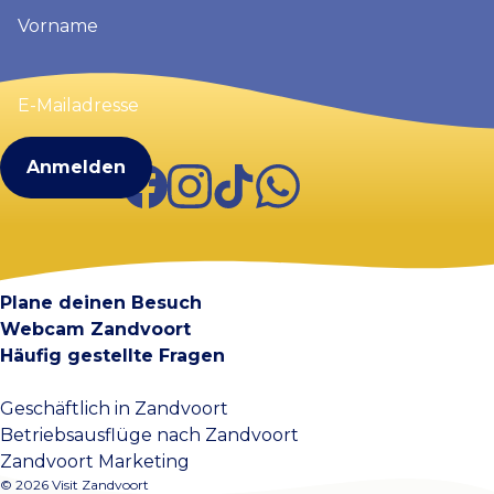
Vorname
(erforderlich)
E-
Mailadresse
(erforderlich)
Facebook
Instagram
TikTok
WhatsApp
Visit Zandvoort
Kontakt
Plane deinen Besuch
Webcam Zandvoort
Häufig gestellte Fragen
Geschäftlich in Zandvoort
Betriebsausflüge nach Zandvoort
Zandvoort Marketing
© 2026 Visit Zandvoort