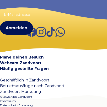
E-
Mailadresse
(erforderlich)
Facebook
Instagram
TikTok
WhatsApp
Visit Zandvoort
Kontakt
Plane deinen Besuch
Webcam Zandvoort
Häufig gestellte Fragen
Geschäftlich in Zandvoort
Betriebsausflüge nach Zandvoort
Zandvoort Marketing
© 2026 Visit Zandvoort
Impressum
Datenschutz Erklarung