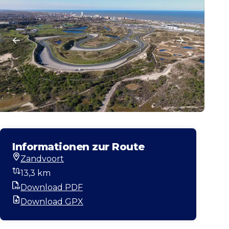
Informationen zur Route
Zandvoort
Startort
13,3 km
Entfernung
Download PDF
PDF
Download GPX
GPX