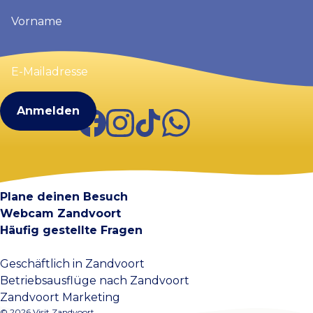
Vorname
(erforderlich)
E-
Mailadresse
(erforderlich)
Facebook
Instagram
TikTok
WhatsApp
Visit Zandvoort
Kontakt
Plane deinen Besuch
Webcam Zandvoort
Häufig gestellte Fragen
Geschäftlich in Zandvoort
Betriebsausflüge nach Zandvoort
Zandvoort Marketing
© 2026 Visit Zandvoort