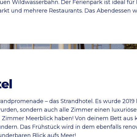
uen Wildwasserbahn. Der Ferienpark ist ideal für
arkt und mehrere Restaurants. Das Abendessen wi
el
trandpromenade – das Strandhotel. Es wurde 2019 
 wurden, sondern auch alle Zimmer einen luxuri
alle Zimmer Meerblick haben! Von deinem Bett aus
ndern. Das Frühstück wird in dem ebenfalls reno
underbaren Blick aufs Meer!