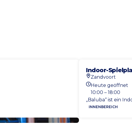
Indoor-Spielpl
Zandvoort
Standort
Heute geöffnet
Heutigen Öffnungs
10:00 – 18:00
„Baluba“ ist ein In
INNENBEREICH