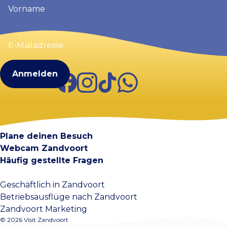
(erforderlich)
E-
Mailadresse
(erforderlich)
Facebook
Instagram
TikTok
WhatsApp
Visit Zandvoort
Kontakt
Plane deinen Besuch
Webcam Zandvoort
Häufig gestellte Fragen
Geschäftlich in Zandvoort
Betriebsausflüge nach Zandvoort
Zandvoort Marketing
© 2026 Visit Zandvoort