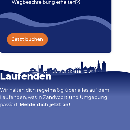
Wegbeschreibung erhalten
Jetzt buchen
Bleib auf dem
Karte vergrößern
Laufenden
Wir halten dich regelmäßig über alles auf dem
Laufenden, was in Zandvoort und Umgebung
passiert.
Melde dich jetzt an!
Vorname