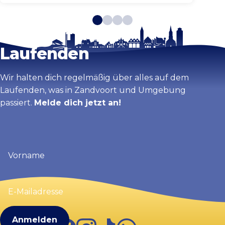
Bleib auf dem
Laufenden
Wir halten dich regelmäßig über alles auf dem
Laufenden, was in Zandvoort und Umgebung
passiert.
Melde dich jetzt an!
Vorname
(erforderlich)
E-
Mailadresse
(erforderlich)
Facebook
Instagram
TikTok
WhatsApp