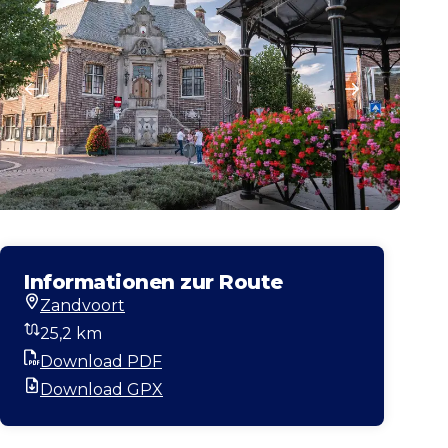
Informationen zur Route
Zandvoort
Startort
25,2 km
Entfernung
Download PDF
PDF
Download GPX
GPX