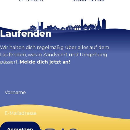
Bleib auf dem
Karte vergrößern
Laufenden
Wir halten dich regelmäßig über alles auf dem
Laufenden, was in Zandvoort und Umgebung
passiert.
Melde dich jetzt an!
Vorname
(erforderlich)
E-
Mailadresse
(erforderlich)