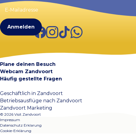
E-
Mailadresse
(erforderlich)
Facebook
Instagram
TikTok
WhatsApp
Visit Zandvoort
Kontakt
Plane deinen Besuch
Webcam Zandvoort
Häufig gestellte Fragen
Geschäftlich in Zandvoort
Betriebsausflüge nach Zandvoort
Zandvoort Marketing
© 2026 Visit Zandvoort
Impressum
Datenschutz Erklarung
Cookie-Erklärung