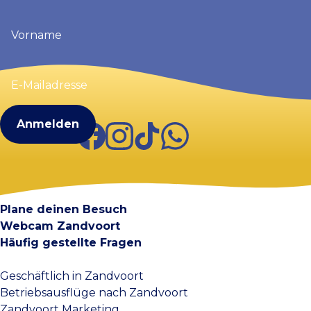
Vorname
(erforderlich)
E-
Mailadresse
(erforderlich)
Facebook
Instagram
TikTok
WhatsApp
Visit Zandvoort
Kontakt
Plane deinen Besuch
Webcam Zandvoort
Häufig gestellte Fragen
Geschäftlich in Zandvoort
Betriebsausflüge nach Zandvoort
Zandvoort Marketing