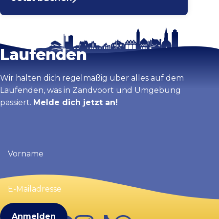
Bleib auf dem
Karte vergrößern
Laufenden
Wir halten dich regelmäßig über alles auf dem
Laufenden, was in Zandvoort und Umgebung
passiert.
Melde dich jetzt an!
Vorname
(erforderlich)
E-
Mailadresse
(erforderlich)
Facebook
Instagram
TikTok
WhatsApp