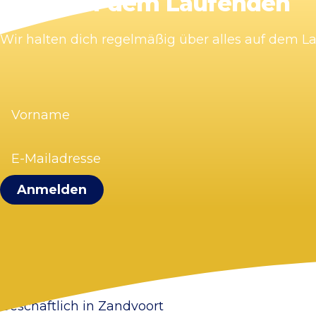
Bleib auf dem Laufenden
Wir halten dich regelmäßig über alles auf dem 
Vorname
(erforderlich)
E-
Mailadresse
(erforderlich)
Visit Zandvoort
Kontakt
Plane deinen Besuch
Webcam Zandvoort
Häufig gestellte Fragen
Geschäftlich in Zandvoort